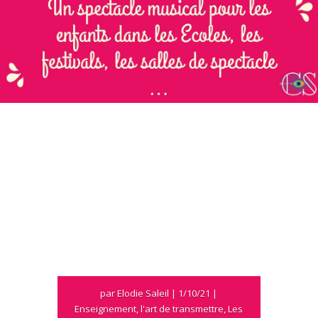
par
Elodie Saleil
|
1/10/21
|
Enseignement
,
l'art de transmettre
,
Les