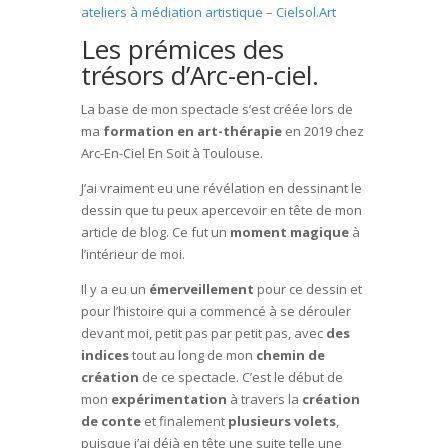
ateliers à médiation artistique – Cielsol.Art
Les prémices des
trésors d’Arc-en-ciel.
La base de mon spectacle s’est créée lors de
ma
formation
en art-thérapie
en 2019 chez
Arc-En-Ciel En Soit à Toulouse.
J’ai vraiment eu une révélation en dessinant le
dessin que tu peux apercevoir en tête de mon
article de blog. Ce fut un
moment magique
à
l’intérieur de moi.
Il y a eu un
émerveillement
pour ce dessin et
pour l’histoire qui a commencé à se dérouler
devant moi, petit pas par petit pas, avec
des
indices
tout au long de mon
chemin de
création
de ce spectacle. C’est le début de
mon
expérimentation
à travers la
création
de conte
et finalement
plusieurs volets
,
puisque j’ai déjà en tête une suite telle une