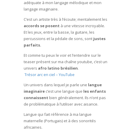
adéquate à mon langage mélodique et mon
langage imaginaire.
C’est un artiste très à l’écoute; mentalement les
accords se posent
à une vitesse incroyable.
Et les jeux, entre la basse, la guitare, les
percussions et la pédale de sons, sont
justes
parfaits.
Et comme tu peux le voir et l’entendre sur le
teaser présent sur ma chaîne youtube, c’est un
univers
afro latino brésilien
.
Trésor arc en ciel – YouTube
Un univers dans lequel je parle une
langue
imaginaire
c’est une langue que
les enfants
connaissent
bien généralement. Ils n’ont pas
de problématique à l’utiliser avec aisance.
Langue qui fait référence à ma langue
maternelle (Portugais) et à des sonorités
africaines.