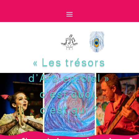
« Les trésors
d’Arc-en-ciel »
c’est quoi,
c’est qui ?