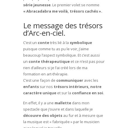
série jeunesse
. Le premier volet se nomme
« Abracadabra me voilà, trésors cachés ».
Le message des trésors
d’Arc-en-ciel.
C’est un
conte
très lié à la
symbolique
puisque comme tu as pu le voir, j’aime
beaucoup l’aspect symbolique. Et c’est aussi
un
conte thérapeutique
et ce n’est pas pour
rien d’ailleurs si je l’ai créé lors de ma
formation en art-thérapie.
C’est une façon de
communiquer
avec les
enfants
sur nos
trésors intérieurs, notre
caractère unique
et sur la
confiance en soi
.
En effet, il y a une
mallette
dans mon
spectacle que j’ouvre et dans laquelle je
découvre des objets
au fur et à mesure que
la musique est « fabriquée » par le musicien